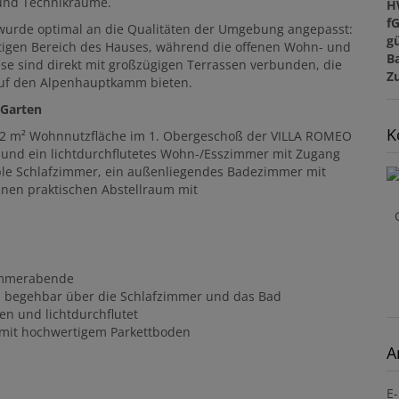
 und Technikräume.
H
f
urde optimal an die Qualitäten der Umgebung angepasst:
gü
itigen Bereich des Hauses, während die offenen Wohn- und
B
se sind direkt mit großzügigen Terrassen verbunden, die
Z
auf den Alpenhauptkamm bieten.
 Garten
K
 82 m² Wohnnutzfläche im 1. Obergeschoß der VILLA ROMEO
 und ein lichtdurchflutetes Wohn-/Esszimmer mit Zugang
ble Schlafzimmer, ein außenliegendes Badezimmer mit
nen praktischen Abstellraum mit
Sommerabende
, begehbar über die Schlafzimmer und das Bad
en und lichtdurchflutet
 mit hochwertigem Parkettboden
A
E-