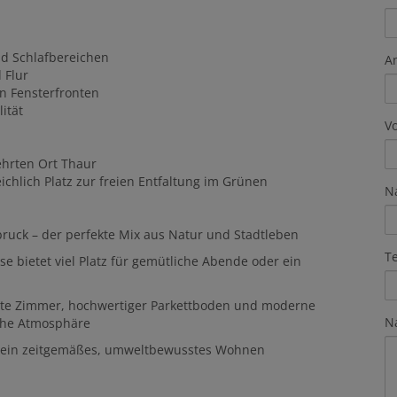
d Schlafbereichen
A
 Flur
n Fensterfronten
ität
V
ehrten Ort Thaur
ichlich Platz zur freien Entfaltung im Grünen
N
uck – der perfekte Mix aus Natur und Stadtleben
T
e bietet viel Platz für gemütliche Abende oder ein
ete Zimmer, hochwertiger Parkettboden und moderne
N
iche Atmosphäre
 ein zeitgemäßes, umweltbewusstes Wohnen