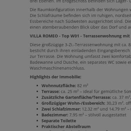
drei Ebenen. Im Erdgeschoss befinden sich Lager-
Die Raumkonfiguration innerhalb der Wohnungen w
Die Schlafräume befinden sich im ruhigen, nordse
Essbereiche nach Südwesten ausgerichtet sind. Die
einen atemberaubenden Blick über das Dorf und 
VILLA ROMEO - Top W01 - Terrassenwohnung mit
Diese großzügige 3-Zi.-Terrassenwohnung mit ca.
besticht durch ihren einladenden Eingangsbereich
zur Terrasse. Die Wohnung umfasst zwei komforta
Badewanne und Dusche, ein separates WC sowie ei
Waschmaschinenanschluss.
Highlights der Immobilie:
Wohnnutzfläche:
82 m²
Terrasse:
ca. 25 m² – ideal für gemütliche 
Zusätzliche Gartenfläche/Terrasse:
ca. 37 m²
Großzügiger Wohn-/Essbereich:
30,23 m², off
Zwei Schlafzimmer:
12,32 m² und 14,79 m² –
Badezimmer:
7,95 m² – stilvoll ausgestattet
Separate Toilette
Praktischer Abstellraum