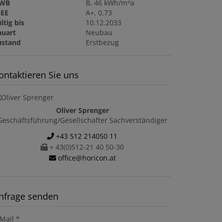
2
WB
B, 46 kWh/m
a
GEE
A+, 0,73
ltig bis
10.12.2033
auart
Neubau
ustand
Erstbezug
ontaktieren Sie uns
Oliver Sprenger
Geschäftsführung/Gesellschafter Sachverständiger
+43 512 214050 11
+ 43(0)512-21 40 50-30
office@horicon.at
nfrage senden
Mail