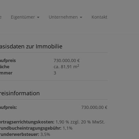
e
Eigentümer
Unternehmen
Kontakt
asisdaten zur Immobilie
aufpreis
730.000,00 €
2
läche
ca. 81,91 m
immer
3
reisinformation
ufpreis:
730.000,00 €
ertragserrichtungskosten:
1,90 % zzgl. 20 % MwSt.
rundbucheintragungsgebühr:
1,1%
runderwerbsteuer:
3,5%