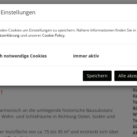
Ka
 Einstellungen
B
den Cookies um Einstellungen zu speichern. Nähere Informationen finden Sie in
tzerklärung
und unserer
Cookie Policy
.
O
Z
V
ch notwendige Cookies
immer aktiv
O
K
N
Speichern
Alle akze
F
W
G
!
Ke
T
B
harmonisch an die umliegende historische Bausubstanz
W
die Wohn- und Schlafräume in Richtung Osten, Süden und
T
G
 Nutzfläche von ca. 75 bis 95 m² und erstreckt sich über
A