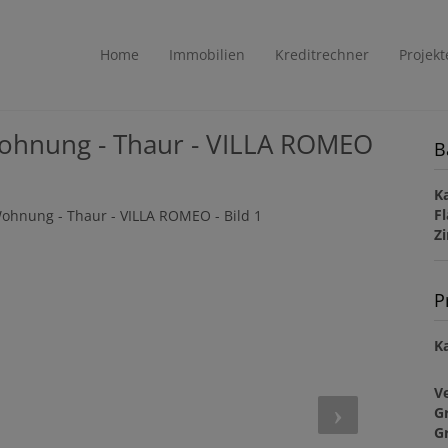
Home
Immobilien
Kreditrechner
Projekt
Wohnung - Thaur - VILLA ROMEO
B
K
F
Z
P
Ka
V
G
G