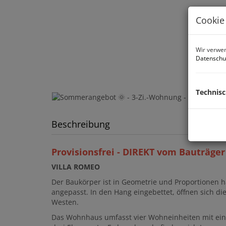
Cookie
Wir verwen
Datenschu
Technis
Beschreibung
Provisionsfrei - DIREKT vom Bauträger 
VILLA ROMEO
Der Baukörper ist in Geometrie und Proportionen 
angepasst. In den Hang eingebettet, öffnen sich 
Westen.
Das Wohnhaus umfasst vier Wohneinheiten mit einer