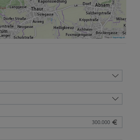
Tiles ©
basemap.at