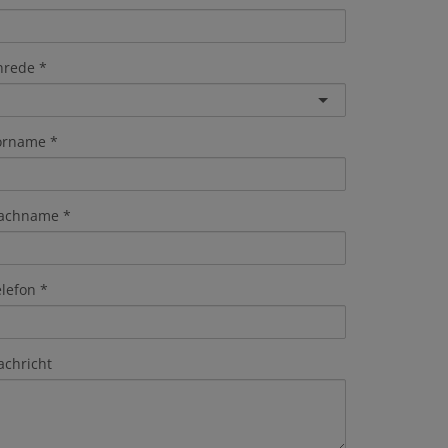
nrede
orname
achname
elefon
achricht