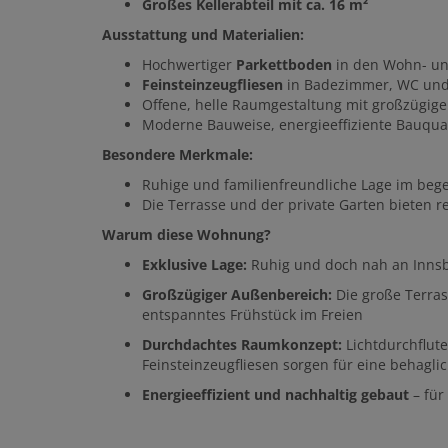
Großes Kellerabteil mit ca. 16 m²
Ausstattung und Materialien:
Hochwertiger
Parkettboden
in den Wohn- un
Feinsteinzeugfliesen
in Badezimmer, WC und
Offene, helle Raumgestaltung mit großzügige
Moderne Bauweise, energieeffiziente Bauqual
Besondere Merkmale:
Ruhige und familienfreundliche Lage im beg
Die Terrasse und der private Garten bieten re
Warum diese Wohnung?
Exklusive Lage:
Ruhig und doch nah an Innsbr
Großzügiger Außenbereich:
Die große Terrass
entspanntes Frühstück im Freien
Durchdachtes Raumkonzept:
Lichtdurchflut
Feinsteinzeugfliesen sorgen für eine behagl
Energieeffizient und nachhaltig gebaut
– für