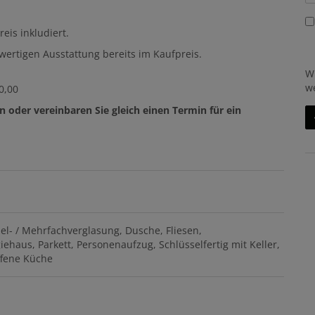
eis inkludiert.
hwertigen Ausstattung bereits im Kaufpreis.
W
w
0,00
n oder vereinbaren Sie gleich einen Termin für ein
el- / Mehrfachverglasung
Dusche
Fliesen
giehaus
Parkett
Personenaufzug
Schlüsselfertig mit Keller
fene Küche