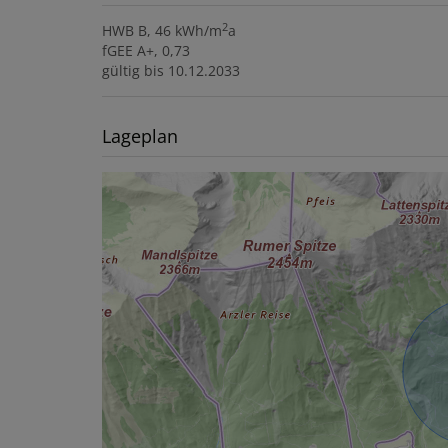
2
HWB
B, 46 kWh/m
a
fGEE
A+, 0,73
gültig bis
10.12.2033
Lageplan