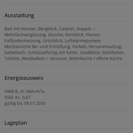
Ausstattung
Bad mit Fenster
Bergblick
Carport
Doppel- /
Mehrfachverglasung
Dusche
Fernblick
Fliesen
Fußbodenheizung
Grünblick
Luftwärmepumpe
Mechanische Be- und Entlüftung
Parkett
Personenaufzug
Satteldach
Schlüsselfertig mit Keller
Stadtblick
Stahlbeton
Toilette
Westbalkon / -terrasse
Wohnküche / offene Küche
Energieausweis
2
HWB
B, 41 kWh/m
a
fGEE
A+, 0,67
gültig bis
09.07.2035
Lageplan