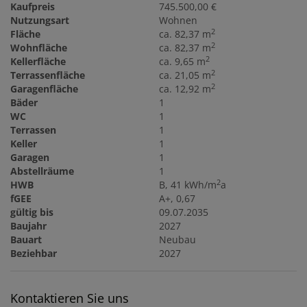
Kaufpreis
745.500,00 €
Nutzungsart
Wohnen
2
Fläche
ca. 82,37 m
2
Wohnfläche
ca. 82,37 m
2
Kellerfläche
ca. 9,65 m
2
Terrassenfläche
ca. 21,05 m
2
Garagenfläche
ca. 12,92 m
Bäder
1
WC
1
Terrassen
1
Keller
1
Garagen
1
Abstellräume
1
2
HWB
B, 41 kWh/m
a
fGEE
A+, 0,67
gültig bis
09.07.2035
Baujahr
2027
Bauart
Neubau
Beziehbar
2027
Kontaktieren Sie uns