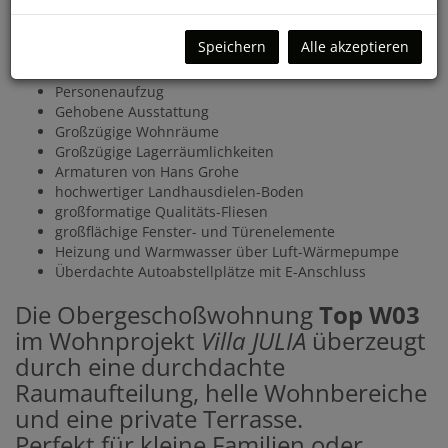
Die Wohnungen verfügen über eine umfangreiche, moderne
und qualitätsvolle Ausstattung.
Speichern
Alle akzeptieren
Nur vier Wohneinheiten
Personenaufzug
Gehobene Ausstattung
Großzügige Wohnräume
Großzügige Lagerräumlichkeiten
Armaturen von Hans Grohe
hochwertiger Landhausdielen-Boden
großformatige Qualitäts-Fliesen
großflächige Fenster- und Türenelemente
Heizung und Warmwasser über Luft-Wärmepumpe
Überdachte Autoabstellplätze mit E-Anschluss
Die Obergeschoßwohnung
Top W03
im Wohnprojekt
Villa JULIA
überzeugt
durch eine durchdachte
Raumaufteilung, helle Wohnbereiche
und eine private Terrasse.
Perfekt für kleine Familien oder