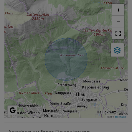
+
−
Tiles ©
basemap.at