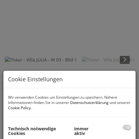
Beschreibung
Cookie Einstellungen
Wohnen in bevorzugter, geradezu
Wir verwenden Cookies um Einstellungen zu speichern. Nähere
überwältigender Wohnlage von Thaur.
Informationen finden Sie in unserer
Datenschutzerklärung
und unserer
Cookie Policy
.
Die VILLA JULIA steht für hohe Lebensqualität, großes
Freizeitangebot, Natur, Schule und Bildung in einer
wirtschaftlich starken Region.
Technisch notwendige
immer
Cookies
aktiv
Highlights
: