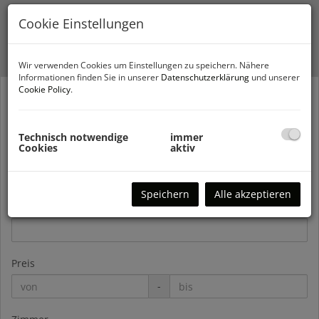
Cookie Einstellungen
Wir verwenden Cookies um Einstellungen zu speichern. Nähere
Informationen finden Sie in unserer
Datenschutzerklärung
und unserer
Cookie Policy
.
Vermarktungsart
Alle
Miete
Kauf
Technisch notwendige
immer
Cookies
aktiv
Objektnummer
Speichern
Alle akzeptieren
Objektart
Preis
-