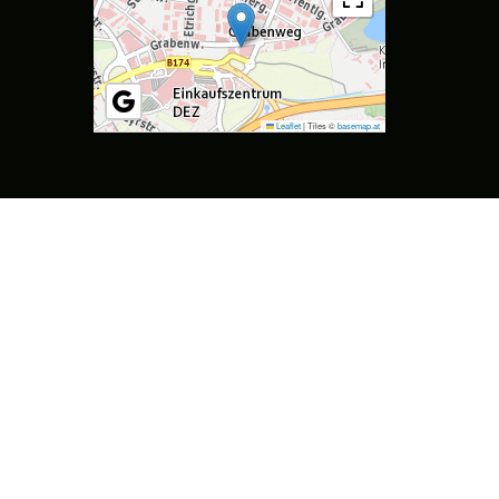
Leaflet
|
Tiles ©
basemap.at