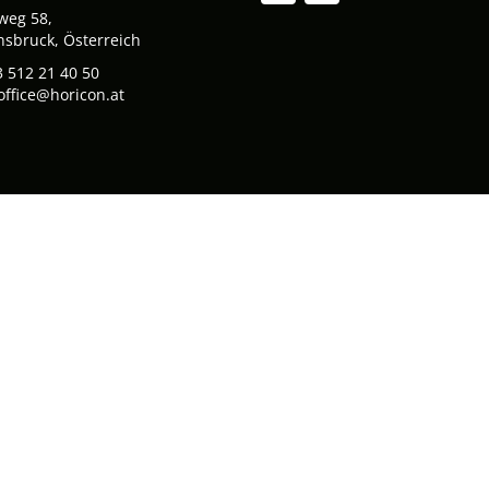
weg 58,
nsbruck, Österreich
 512 21 40 50
office@horicon.at