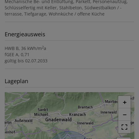
Mechanische Be- und Entlüftung
Parkett
Personenaufzug
Schlüsselfertig mit Keller
Stahlbeton
Südwestbalkon / -
terrasse
Tiefgarage
Wohnküche / offene Küche
Energieausweis
2
HWB
B, 36 kWh/m
a
fGEE
A, 0,71
gültig bis
02.07.2033
Lageplan
+
−