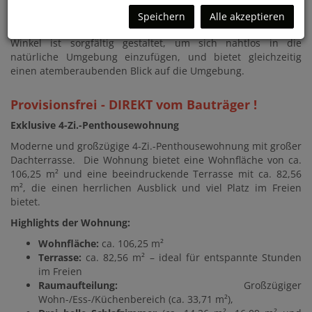
Baukörper, erstreckt sich über vier Ebenen. Die terrassierte
Architektur ist mehr als nur ein architektonisches Konzept –
Speichern
Alle akzeptieren
sie ist eine Liebeserklärung an die umgebende Natur. Jeder
Winkel ist sorgfältig gestaltet, um sich nahtlos in die
natürliche Umgebung einzufügen, und bietet gleichzeitig
einen atemberaubenden Blick auf die Umgebung.
Provisionsfrei - DIREKT vom Bauträger !
Exklusive 4-Zi.-Penthousewohnung
Moderne und großzügige 4-Zi.-Penthousewohnung mit großer
Dachterrasse. Die Wohnung bietet eine Wohnfläche von ca.
106,25 m² und eine beeindruckende Terrasse mit ca. 82,56
m², die einen herrlichen Ausblick und viel Platz im Freien
bietet.
Highlights der Wohnung:
Wohnfläche:
ca. 106,25 m²
Terrasse:
ca. 82,56 m² – ideal für entspannte Stunden
im Freien
Raumaufteilung:
Großzügiger
Wohn-/Ess-/Küchenbereich (ca. 33,71 m²),