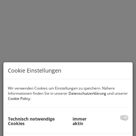
Cookie Einstellungen
Beschreibung
Wir verwenden Cookies um Einstellungen zu speichern. Nähere
Informationen finden Sie in unserer
Datenschutzerklärung
und unserer
Die stilvolle Architektur außen und die moderne
Cookie Policy
.
Raumgestaltung innen lassen bei der Terrassenresidenz
FRITZENS - AM WEINGARTEN
Technisch notwendige
immer
keine Wünsche offen.
Cookies
aktiv
Das erstklassige Wohnprojekt, aufgeteilt auf zwei elegante