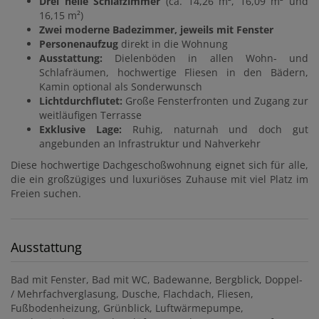
Drei helle Schlafzimmer
(ca. 14,26 m², 16,09 m² und
16,15 m²)
Zwei moderne Badezimmer, jeweils mit Fenster
Personenaufzug
direkt in die Wohnung
Ausstattung:
Dielenböden in allen Wohn- und
Schlafräumen, hochwertige Fliesen in den Bädern,
Kamin optional als Sonderwunsch
Lichtdurchflutet:
Große Fensterfronten und Zugang zur
weitläufigen Terrasse
Exklusive Lage:
Ruhig, naturnah und doch gut
angebunden an Infrastruktur und Nahverkehr
Diese hochwertige Dachgeschoßwohnung eignet sich für alle,
die ein großzügiges und luxuriöses Zuhause mit viel Platz im
Freien suchen.
Ausstattung
Bad mit Fenster
Bad mit WC
Badewanne
Bergblick
Doppel-
/ Mehrfachverglasung
Dusche
Flachdach
Fliesen
Fußbodenheizung
Grünblick
Luftwärmepumpe