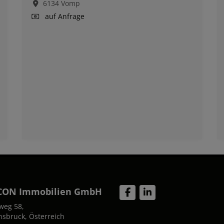
6134 Vomp
auf Anfrage
CON Immobilien GmbH
weg 58,
nsbruck, Österreich