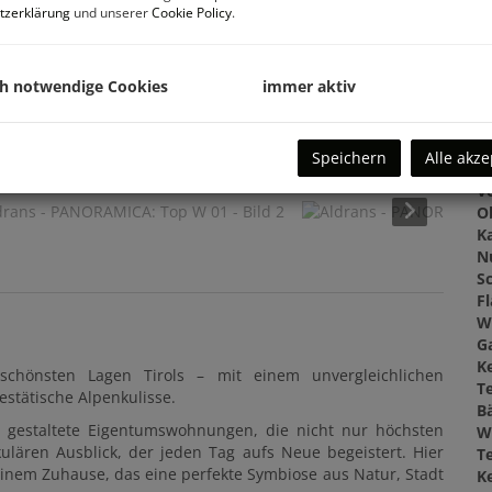
tzerklärung
und unserer
Cookie Policy
.
Ka
ch notwendige Cookies
immer aktiv
B
O
Speichern
Alle akze
Z
V
O
K
N
Sc
F
W
G
Ke
chönsten Lagen Tirols – mit einem unvergleichlichen
T
estätische Alpenkulisse.
B
voll gestaltete Eigentumswohnungen, die nicht nur höchsten
W
lären Ausblick, der jeden Tag aufs Neue begeistert. Hier
T
inem Zuhause, das eine perfekte Symbiose aus Natur, Stadt
Ke