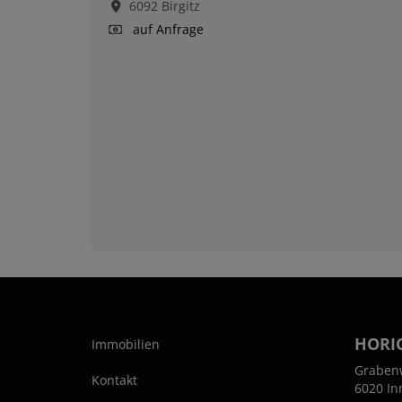
6092 Birgitz
auf Anfrage
HORI
Immobilien
Graben
Kontakt
6020 In