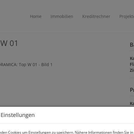
Home
Immobilien
Kreditrechner
Projekt
 W 01
B
K
F
Z
P
Ka
 Einstellungen
V
G
G
den Cookies um Einstellungen zu speichern. Nähere Informationen finden Sie in