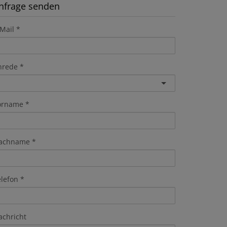
nfrage senden
Mail
nrede
orname
achname
elefon
achricht