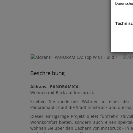
Datenschu
Technis
Beschreibung
Aldrans - PANORAMICA
:
Wohnen mit Blick auf Innsbruck
Erleben Sie modernes Wohnen in einer der s
Panoramablick auf die Stadt Innsbruck und die maj
Dieses einzigartige Projekt bietet fünfzehn stil
Wohnkomfort bieten, sondern auch einen spektaku
wohnen Sie über den Dächern von Innsbruck – in e