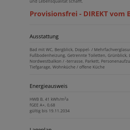
und Lebensqualität schafft.
Provisionsfrei - DIREKT vom 
Ausstattung
Bad mit WC
Bergblick
Doppel- / Mehrfachverglas
Fußbodenheizung
Getrennte Toiletten
Grünblick
Nordwestbalkon / -terrasse
Parkett
Personenaufz
Tiefgarage
Wohnküche / offene Küche
Energieausweis
2
HWB
B, 41 kWh/m
a
fGEE
A+, 0,68
gültig bis
19.11.2034
Lageplan