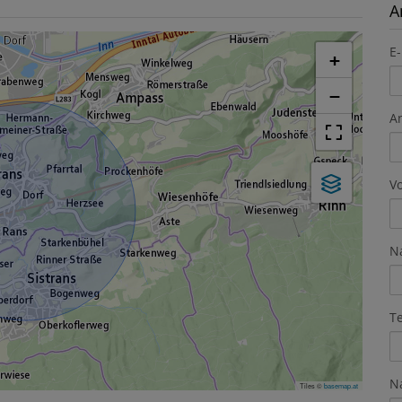
A
E-
+
−
A
V
N
T
N
Tiles ©
basemap.at