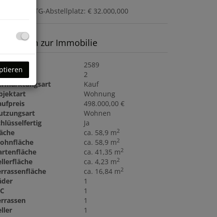
ufpreis je TG-Abstellplatz: € 32.000,000
asisdaten zur Immobilie
bjektnr.
2589
ptieren
immer
2
ermarktungsart
Kauf
bjektart
Wohnung
aufpreis
498.000,00 €
utzungsart
Wohnen
hlüsselfertig
Ja
2
läche
ca. 58,9 m
2
ohnfläche
ca. 58,9 m
2
artenfläche
ca. 41,35 m
2
llerfläche
ca. 4,23 m
2
errassenfläche
ca. 16,84 m
äder
1
C
1
errassen
1
ller
1