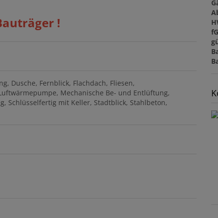
G
A
Bauträger !
H
f
gü
B
B
ung
Dusche
Fernblick
Flachdach
Fliesen
K
Luftwärmepumpe
Mechanische Be- und Entlüftung
ug
Schlüsselfertig mit Keller
Stadtblick
Stahlbeton