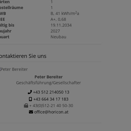
ärten
1
bstellräume
1
2
WB
B, 41 kWh/m
a
GEE
A+, 0,68
ltig bis
19.11.2034
aujahr
2027
auart
Neubau
ontaktieren Sie uns
Peter Bereiter
Geschäftsführung/Gesellschafter
+43 512 214050 13
+43 664 34 17 183
+ 43(0)512-21 40 50-30
office@horicon.at