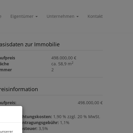
e
Eigentümer
Unternehmen
Kontakt
asisdaten zur Immobilie
aufpreis
498.000,00 €
2
läche
ca. 58,9 m
immer
2
reisinformation
ufpreis:
498.000,00 €
ertragserrichtungskosten:
1,90 % zzgl. 20 % MwSt.
rundbucheintragungsgebühr:
1,1%
runderwerbsteuer:
3,5%
 unserer