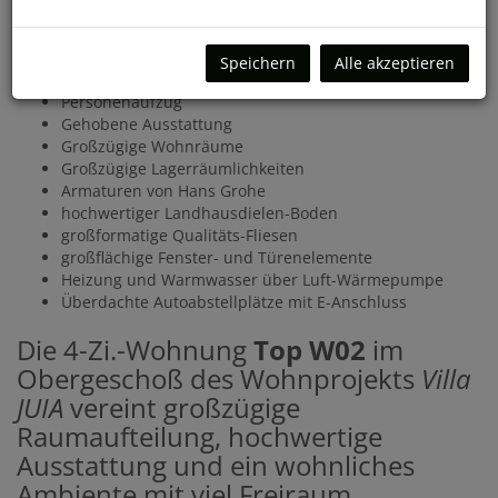
Die Wohnungen verfügen über eine umfangreiche, moderne
und qualitätsvolle Ausstattung.
Speichern
Alle akzeptieren
Nur vier Wohneinheiten
Personenaufzug
Gehobene Ausstattung
Großzügige Wohnräume
Großzügige Lagerräumlichkeiten
Armaturen von Hans Grohe
hochwertiger Landhausdielen-Boden
großformatige Qualitäts-Fliesen
großflächige Fenster- und Türenelemente
Heizung und Warmwasser über Luft-Wärmepumpe
Überdachte Autoabstellplätze mit E-Anschluss
Die 4-Zi.-Wohnung
Top W02
im
Obergeschoß des Wohnprojekts
Villa
JUIA
vereint großzügige
Raumaufteilung, hochwertige
Ausstattung und ein wohnliches
Ambiente mit viel Freiraum.