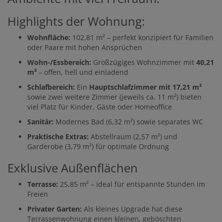
Highlights der Wohnung:
Wohnfläche:
102,81 m² – perfekt konzipiert für Familien
oder Paare mit hohen Ansprüchen
Wohn-/Essbereich:
Großzügiges Wohnzimmer mit
40,21
m²
– offen, hell und einladend
Schlafbereich:
Ein
Hauptschlafzimmer mit 17,21 m²
sowie zwei weitere Zimmer (jeweils ca. 11 m²) bieten
viel Platz für Kinder, Gäste oder Homeoffice
Sanitär:
Modernes Bad (6,32 m²) sowie separates WC
Praktische Extras:
Abstellraum (2,57 m²) und
Garderobe (3,79 m²) für optimale Ordnung
Exklusive Außenflächen
Terrasse:
25,85 m² – ideal für entspannte Stunden im
Freien
Privater Garten:
Als kleines Upgrade hat diese
Terrassenwohnung einen kleinen, geböschten