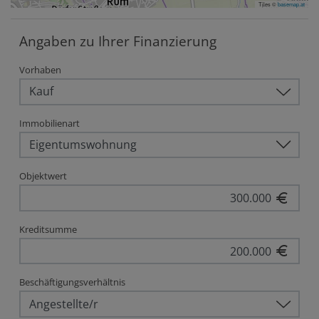
Tiles ©
basemap.at