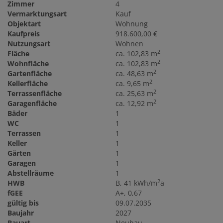
Zimmer
4
Vermarktungsart
Kauf
Objektart
Wohnung
Kaufpreis
918.600,00 €
Nutzungsart
Wohnen
2
Fläche
ca. 102,83 m
2
Wohnfläche
ca. 102,83 m
2
Gartenfläche
ca. 48,63 m
2
Kellerfläche
ca. 9,65 m
2
Terrassenfläche
ca. 25,63 m
2
Garagenfläche
ca. 12,92 m
Bäder
1
WC
1
Terrassen
1
Keller
1
Gärten
1
Garagen
1
Abstellräume
1
2
HWB
B, 41 kWh/m
a
fGEE
A+, 0,67
gültig bis
09.07.2035
Baujahr
2027
Bauart
Neubau