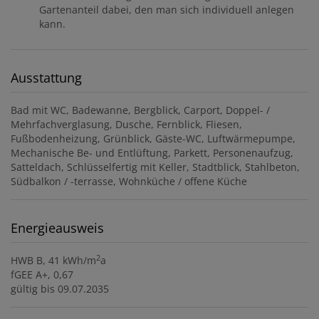
Gartenanteil dabei, den man sich individuell anlegen
kann.
Ausstattung
Bad mit WC
Badewanne
Bergblick
Carport
Doppel- /
Mehrfachverglasung
Dusche
Fernblick
Fliesen
Fußbodenheizung
Grünblick
Gäste-WC
Luftwärmepumpe
Mechanische Be- und Entlüftung
Parkett
Personenaufzug
Satteldach
Schlüsselfertig mit Keller
Stadtblick
Stahlbeton
Südbalkon / -terrasse
Wohnküche / offene Küche
Energieausweis
2
HWB
B, 41 kWh/m
a
fGEE
A+, 0,67
gültig bis
09.07.2035