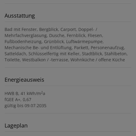
Ausstattung
Bad mit Fenster
Bergblick
Carport
Doppel- /
Mehrfachverglasung
Dusche
Fernblick
Fliesen
Fußbodenheizung
Grünblick
Luftwärmepumpe
Mechanische Be- und Entlüftung
Parkett
Personenaufzug
Satteldach
Schlüsselfertig mit Keller
Stadtblick
Stahlbeton
Toilette
Westbalkon / -terrasse
Wohnküche / offene Küche
Energieausweis
2
HWB
B, 41 kWh/m
a
fGEE
A+, 0,67
gültig bis
09.07.2035
Lageplan