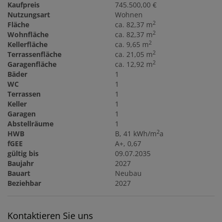
Kaufpreis
745.500,00 €
Nutzungsart
Wohnen
2
Fläche
ca. 82,37 m
2
Wohnfläche
ca. 82,37 m
2
Kellerfläche
ca. 9,65 m
2
Terrassenfläche
ca. 21,05 m
2
Garagenfläche
ca. 12,92 m
Bäder
1
WC
1
Terrassen
1
Keller
1
Garagen
1
Abstellräume
1
2
HWB
B, 41 kWh/m
a
fGEE
A+, 0,67
gültig bis
09.07.2035
Baujahr
2027
Bauart
Neubau
Beziehbar
2027
Kontaktieren Sie uns