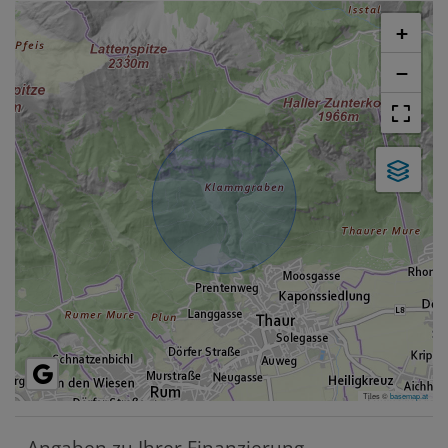
+
−
Tiles ©
basemap.at