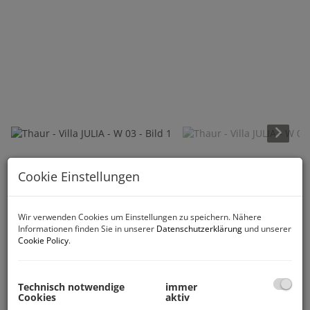
Beschreibung
Cookie Einstellungen
Wohnen in bevorzugter, geradezu
Wir verwenden Cookies um Einstellungen zu speichern. Nähere
überwältigender Wohnlage von Thaur.
Informationen finden Sie in unserer
Datenschutzerklärung
und unserer
Cookie Policy
.
Die VILLA JULIA steht für hohe Lebensqualität, großes
Freizeitangebot, Natur, Schule und Bildung in einer
wirtschaftlich starken Region.
Technisch notwendige
immer
Cookies
aktiv
Highlights
: