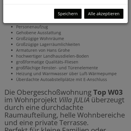
Die Wohnungen verfügen über eine umfangreiche, moderne
und qualitätsvolle Ausstattung.
Speichern
Alle akzeptieren
Nur vier Wohneinheiten
Personenaufzug
Gehobene Ausstattung
Großzügige Wohnräume
Großzügige Lagerräumlichkeiten
Armaturen von Hans Grohe
hochwertiger Landhausdielen-Boden
großformatige Qualitäts-Fliesen
großflächige Fenster- und Türenelemente
Heizung und Warmwasser über Luft-Wärmepumpe
Überdachte Autoabstellplätze mit E-Anschluss
Die Obergeschoßwohnung
Top W03
im Wohnprojekt
Villa JULIA
überzeugt
durch eine durchdachte
Raumaufteilung, helle Wohnbereiche
und eine private Terrasse.
Perfekt für kleine Familien oder