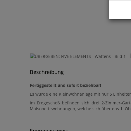
Beschreibung
Fertiggestellt und sofort beziehbar!
Es wurde eine Kleinwohnanlage mit nur 5 Einheiten 
Im Erdgeschoß befinden sich drei 2-Zimmer-Ga
Maisonettewohnungen, welche sich über das 1. Ob
Energieausweis