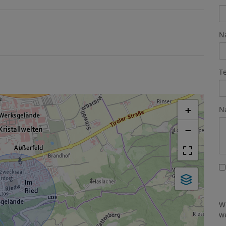
N
T
+
N
−
W
w