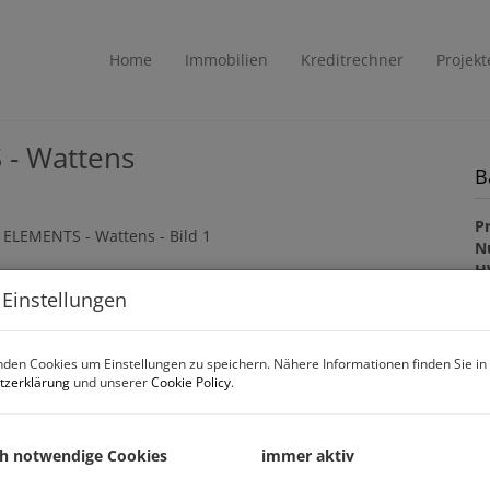
Home
Immobilien
Kreditrechner
Projekt
- Wattens
B
Pr
N
H
f
 Einstellungen
gü
B
B
den Cookies um Einstellungen zu speichern. Nähere Informationen finden Sie in
Z
tzerklärung
und unserer
Cookie Policy
.
H
B
ch notwendige Cookies
immer aktiv