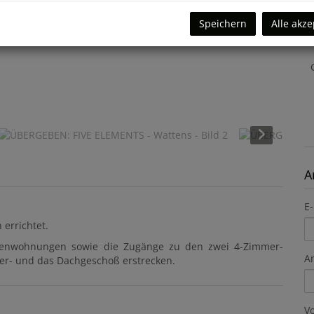
K
Speichern
Alle akze
A
E-
errichtet.
rtenwohnungen sowie die Zugänge zu den zwei 4-Zimmer-
A
er- und das Dachgeschoß erstrecken.
V