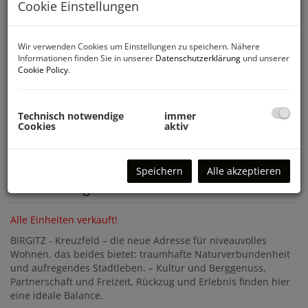
Cookie Einstellungen
Wir verwenden Cookies um Einstellungen zu speichern. Nähere
Informationen finden Sie in unserer
Datenschutzerklärung
und unserer
Cookie Policy
.
Technisch notwendige
immer
Cookies
aktiv
Speichern
Alle akzeptieren
Beschreibung
Alle Einheiten verkauft!
BIRGITZ - Kreuzfeld – die neue Adresse für niveauvolles
Wohnen, das beides bietet: traumhafte Naturverbundenheit
und aufregendes Stadtleben. – Kultur und Berggenuss,
Partnerschaft und Freizeit, Rückzug und Erlebnis finden hier
eine ideale Balance.