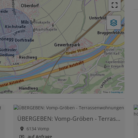
Tiles ©
basemap.at
ÜBERGEBEN: Vomp-Gröben - Terrassenwohnungen
6134 Vomp
auf Anfrage