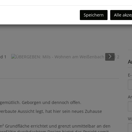
Speichern
Alle akze
A
E-
A
 gemütlich. Geborgen und dennoch offen.
rbaute Aussicht legt, hat hier sein neues Zuhause
V
² Grundfläche errichtet und grenzt unmittelbar an den
rgfältig durchdachtem Design bietet das Projekt somit