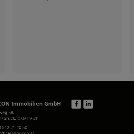
CON Immobilien GmbH
weg 58,
nsbruck, Österreich
 512 21 40 50
office@horicon.at