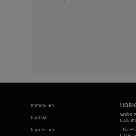
HORI
Immobilien
Graben
Kontakt
6020 In
Tel.:
+43
Impressum
E-Mail: