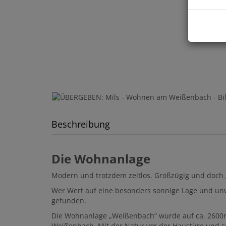
Beschreibung
Die Wohnanlage
Modern und trotzdem zeitlos. Großzügig und doch
Wer Wert auf eine besonders sonnige Lage und unve
gefunden.
Die Wohnanlage „Weißenbach“ wurde auf ca. 2600m
Weißenbach. Mit der Natur vor der Haustüre und so