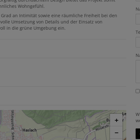
öhnliches Wohngefühl.
N
Grad an Intimität sowie eine räumliche Freiheit bei den
volle Umsetzung von Details und der Einsatz von
voll in die grüne Umgebung ein.
T
N
W
+
w
−