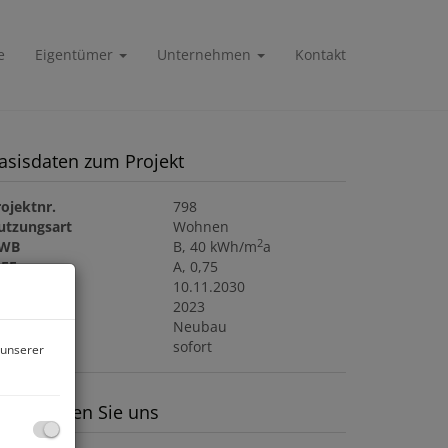
e
Eigentümer
Unternehmen
Kontakt
asisdaten zum Projekt
ojektnr.
798
utzungsart
Wohnen
2
WB
B, 40 kWh/m
a
GEE
A, 0,75
ltig bis
10.11.2030
aujahr
2023
auart
Neubau
eziehbar
sofort
 unserer
ontaktieren Sie uns