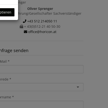
Oliver Sprenger
ptieren
Geschäftsführung/Gesellschafter Sachverständiger
+43 512 214050 11
+ 43(0)512-21 40 50-30
office@horicon.at
nfrage senden
Mail
nrede
orname