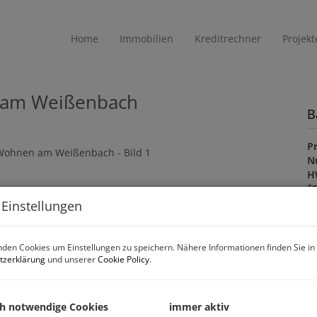
Home
Immobilien
Kreditrechner
Projekt
 am Weißenbach
B
Pr
N
H
f
gü
 Einstellungen
B
B
B
den Cookies um Einstellungen zu speichern. Nähere Informationen finden Sie in
tzerklärung
und unserer
Cookie Policy
.
K
ch notwendige Cookies
immer aktiv